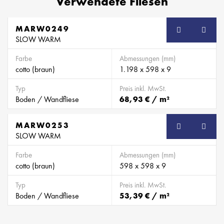
Verwendete Fliesen
MARW0249
SB
SLOW WARM
Farbe
Abmessungen (mm)
cotto (braun)
1.198 x 598 x 9
Typ
Preis inkl. MwSt.
Boden / Wandfliese
68,93 € / m²
MARW0253
SB
SLOW WARM
Farbe
Abmessungen (mm)
cotto (braun)
598 x 598 x 9
Typ
Preis inkl. MwSt.
Boden / Wandfliese
53,39 € / m²