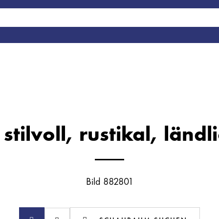
tilvoll, rustikal, länd
Bild 882801