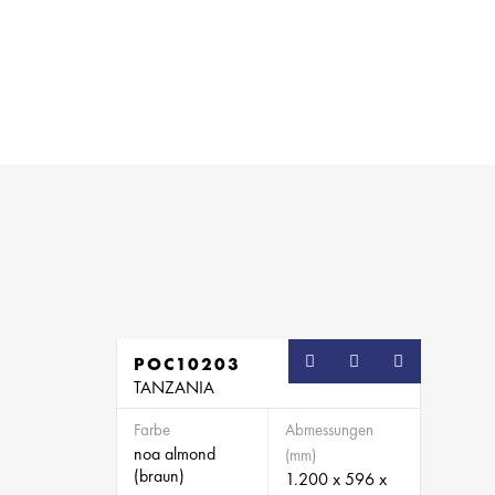
POC10203
TANZANIA
Farbe
Abmessungen
noa almond
(mm)
(braun)
1.200 x 596 x