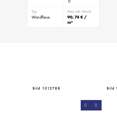
11
Typ
Preis inkl. MwSt.
Wandfliese
90,74 € /
m²
Bild 1012788
Bild