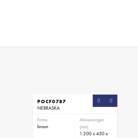
POCF0787
SB
NEBRASKA
Farbe
Abmessungen
braun
(mm)
1.200 x 450 x