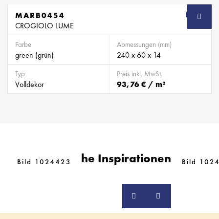
MARB0454
SB
CROGIOLO LUME
Farbe
Abmessungen (mm)
green (grün)
240 x 60 x 14
Typ
Preis inkl. MwSt.
Volldekor
93,76 € / m²
Ähnliche Inspirationen
Bild 1024423
Bild 102