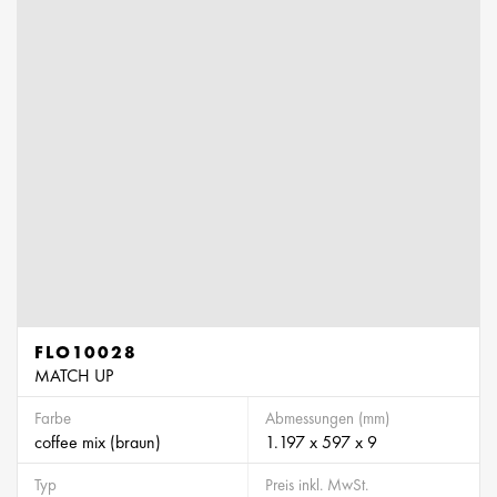
FLO10028
MATCH UP
Farbe
Abmessungen (mm)
coffee mix (braun)
1.197 x 597 x 9
Typ
Preis inkl. MwSt.