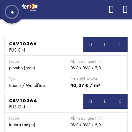
CAV10366
FUSION
Farbe
Abmessungen (mm)
piombo (grau)
597 x 597 x 9,5
Typ
Preis inkl. MwSt.
Boden / Wandfliese
40,27 € / m²
CAV10364
FUSION
Farbe
Abmessungen (mm)
tortora (beige)
597 x 597 x 9,5