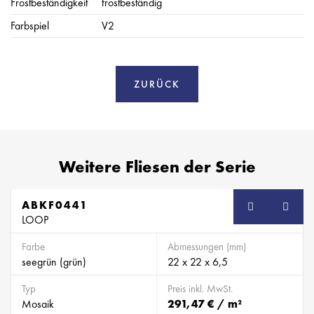
Frostbeständigkeit
frostbeständig
Farbspiel
V2
ZURÜCK
Weitere Fliesen der Serie
ABKF0441
SB
LOOP
Farbe
Abmessungen (mm)
seegrün (grün)
22 x 22 x 6,5
Typ
Preis inkl. MwSt.
Mosaik
291,47 € / m²