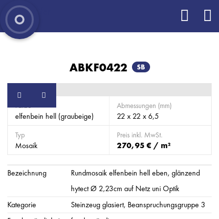
ABKF0422
SB
Farbe
Abmessungen (mm)
elfenbein hell (graubeige)
22 x 22 x 6,5
Typ
Preis inkl. MwSt.
Mosaik
270,95 € / m²
Bezeichnung
Rundmosaik elfenbein hell eben, glänzend
hytect Ø 2,23cm auf Netz uni Optik
Kategorie
Steinzeug glasiert, Beanspruchungsgruppe 3