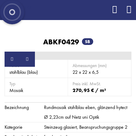
ABKF0429
SB
Farbe
Abmessungen (mm)
stahlblau (blau)
22 x 22 x 6,5
Typ
Preis inkl. MwSt.
Mosaik
270,95 € / m²
Bezeichnung
Rundmosaik stahlblau eben, glänzend hytect
Ø 2,23cm auf Netz uni Optik
Kategorie
Steinzeug glasiert, Beanspruchungsgruppe 2