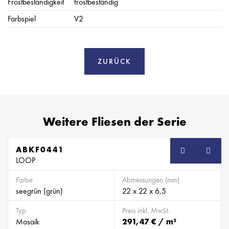
Frostbeständigkeit
frostbeständig
Farbspiel
V2
ZURÜCK
Weitere Fliesen der Serie
ABKF0441
SB
LOOP
Farbe
Abmessungen (mm)
seegrün (grün)
22 x 22 x 6,5
Typ
Preis inkl. MwSt.
Mosaik
291,47 € / m²