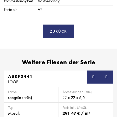
Frostbeständigkeit
frostbeständig
Farbspiel
V2
ZURÜCK
Weitere Fliesen der Serie
ABKF0441
SB
LOOP
Farbe
Abmessungen (mm)
seegrün (grün)
22 x 22 x 6,5
Typ
Preis inkl. MwSt.
Mosaik
291,47 € / m²