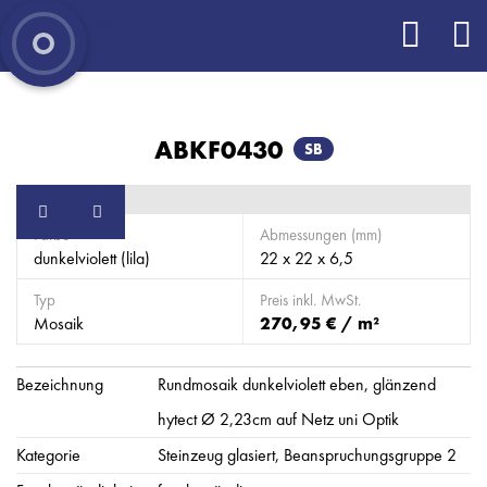
ABKF0430
SB
Farbe
Abmessungen (mm)
dunkelviolett (lila)
22 x 22 x 6,5
Typ
Preis inkl. MwSt.
Mosaik
270,95 € / m²
Bezeichnung
Rundmosaik dunkelviolett eben, glänzend
hytect Ø 2,23cm auf Netz uni Optik
Kategorie
Steinzeug glasiert, Beanspruchungsgruppe 2