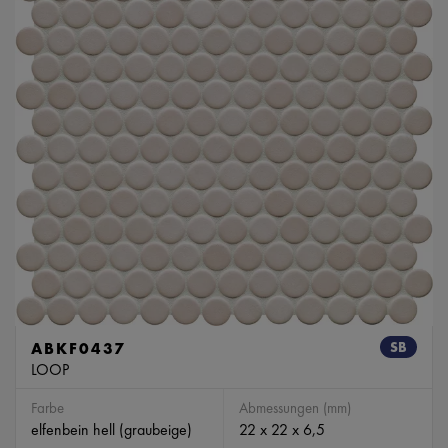
ABKF0437
SB
LOOP
Farbe
Abmessungen (mm)
elfenbein hell (graubeige)
22 x 22 x 6,5