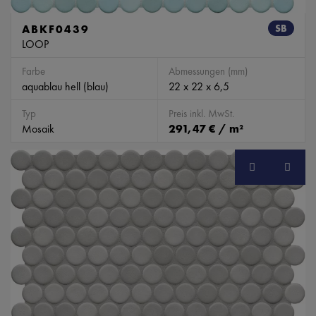
ABKF0439
SB
LOOP
Farbe
Abmessungen (mm)
aquablau hell (blau)
22 x 22 x 6,5
Typ
Preis inkl. MwSt.
Mosaik
291,47 € / m²