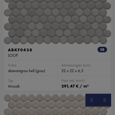
ABKF0438
SB
LOOP
Farbe
Abmessungen (mm)
diamantgrau hell (grau)
22 x 22 x 6,5
Typ
Preis inkl. MwSt.
Mosaik
291,47 € / m²