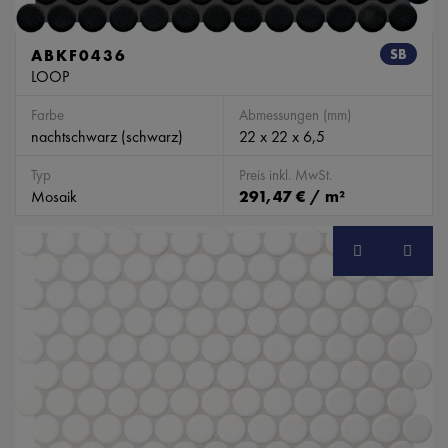
ABKF0436
SB
LOOP
Farbe
Abmessungen (mm)
nachtschwarz (schwarz)
22 x 22 x 6,5
Typ
Preis inkl. MwSt.
Mosaik
291,47 € / m²