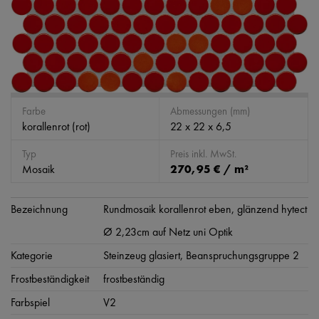
Farbe
Abmessungen (mm)
korallenrot (rot)
22 x 22 x 6,5
Typ
Preis inkl. MwSt.
Mosaik
270,95 € / m²
Bezeichnung
Rundmosaik korallenrot eben, glänzend hytect
Ø 2,23cm auf Netz uni Optik
Kategorie
Steinzeug glasiert, Beanspruchungsgruppe 2
Frostbeständigkeit
frostbeständig
Farbspiel
V2