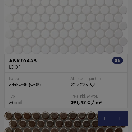
ABKF0435
SB
LOOP
Farbe
Abmessungen (mm)
arktisweiß (weiß)
22 x 22 x 6,5
Typ
Preis inkl. MwSt.
Mosaik
291,47 € / m²