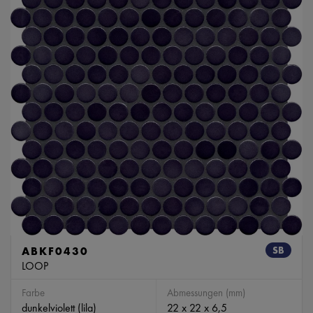
ABKF0430
SB
LOOP
Farbe
Abmessungen (mm)
dunkelviolett (lila)
22 x 22 x 6,5