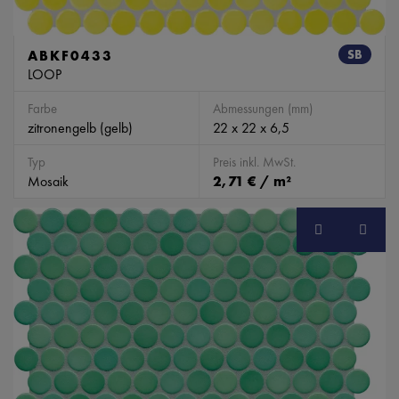
ABKF0433
SB
LOOP
Farbe
Abmessungen (mm)
zitronengelb (gelb)
22 x 22 x 6,5
Typ
Preis inkl. MwSt.
Mosaik
2,71 € / m²