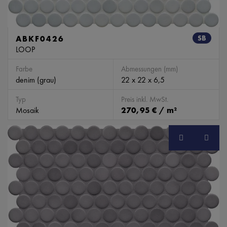
ABKF0426
SB
LOOP
Farbe
Abmessungen (mm)
denim (grau)
22 x 22 x 6,5
Typ
Preis inkl. MwSt.
Mosaik
270,95 € / m²