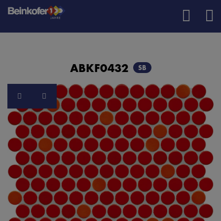
ABKF0432
SB