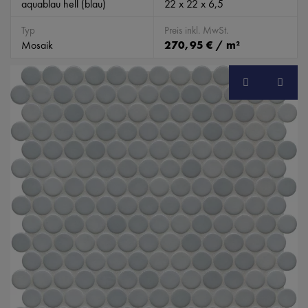
aquablau hell (blau)
22 x 22 x 6,5
Typ
Preis inkl. MwSt.
Mosaik
270,95 € / m²