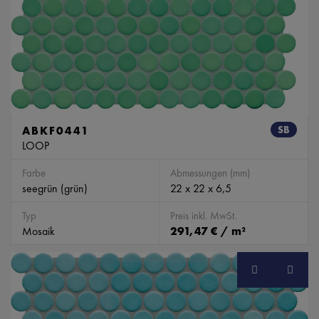
ABKF0441
SB
LOOP
Farbe
Abmessungen (mm)
seegrün (grün)
22 x 22 x 6,5
Typ
Preis inkl. MwSt.
Mosaik
291,47 € / m²