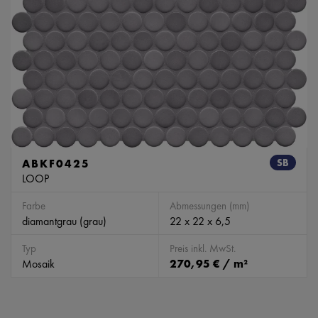
ABKF0425
SB
LOOP
Farbe
Abmessungen (mm)
diamantgrau (grau)
22 x 22 x 6,5
Typ
Preis inkl. MwSt.
Mosaik
270,95 € / m²