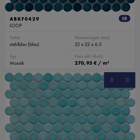
ABKF0429
SB
LOOP
Farbe
Abmessungen (mm)
stahlblau (blau)
22 x 22 x 6,5
Typ
Preis inkl. MwSt.
Mosaik
270,95 € / m²