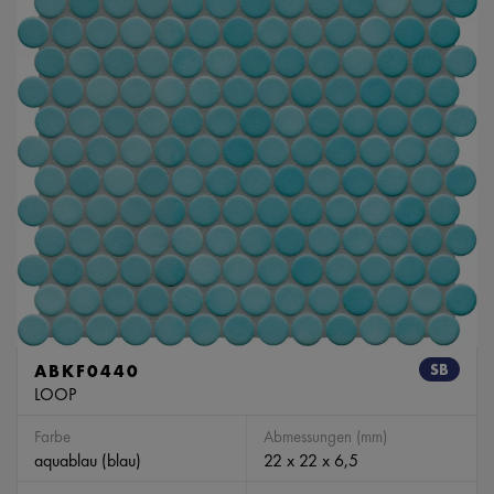
ABKF0440
SB
LOOP
Farbe
Abmessungen (mm)
aquablau (blau)
22 x 22 x 6,5