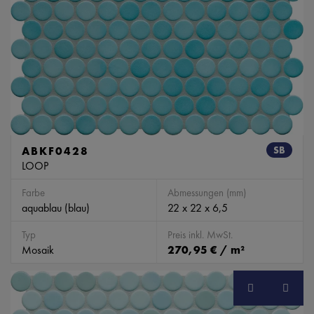
ABKF0428
SB
LOOP
Farbe
Abmessungen (mm)
aquablau (blau)
22 x 22 x 6,5
Typ
Preis inkl. MwSt.
Mosaik
270,95 € / m²