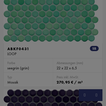
ABKF0431
SB
LOOP
Farbe
Abmessungen (mm)
seegrün (grün)
22 x 22 x 6,5
Typ
Preis inkl. MwSt.
Mosaik
270,95 € / m²