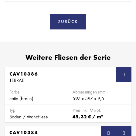
ZURÜCK
Weitere Fliesen der Serie
CAV10386
TERRAE
Farbe
Abmessungen (mm)
cotto (braun)
597 x 597 x 9,5
Typ
Preis inkl. MwSt.
Boden / Wandfliese
45,32 € / m²
CAV10384