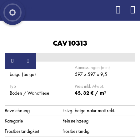
CAV10313
Farbe
Abmessungen (mm)
beige (beige)
597 x 597 x 9,5
Typ
Preis inkl. MwSt.
Boden / Wandfliese
45,32 € / m²
Bezeichnung
Fstzg. beige natur matt rekt.
Kategorie
Feinsteinzeug
Frostbeständigkeit
frostbeständig