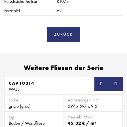
Rutschsicherheitsart
R10/B
Farbspiel
V2
ZURÜCK
Weitere Fliesen der Serie
CAV10314
WALS
Farbe
Abmessungen (mm)
grigio (grau)
597 x 597 x 9,5
Typ
Preis inkl. MwSt.
Boden / Wandfliese
45,32 € / m²