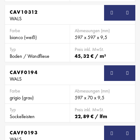
CAV10312
WALS
Farbe
Abmessungen (mm)
bianco (weiß)
597 x 597 x 9,5
Typ
Preis inkl. MwSt.
Boden / Wandfliese
45,32 € / m²
CAVF0194
SB
WALS
Farbe
Abmessungen (mm)
grigio (grau)
597 x 70 x 9,5
Typ
Preis inkl. MwSt.
Sockelleisten
22,89 € / lfm
CAVF0193
SB
WALS