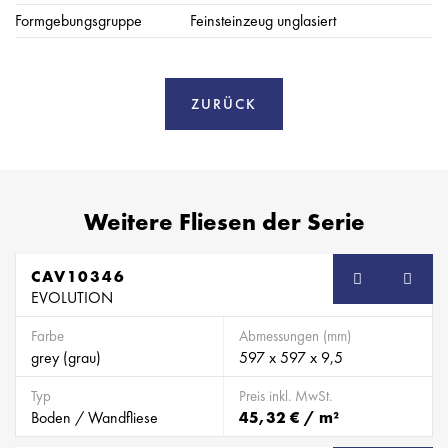
Formgebungsgruppe
Feinsteinzeug unglasiert
ZURÜCK
Weitere Fliesen der Serie
CAV10346
EVOLUTION
Farbe
Abmessungen (mm)
grey (grau)
597 x 597 x 9,5
Typ
Preis inkl. MwSt.
Boden / Wandfliese
45,32 € / m²