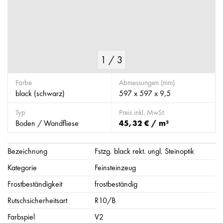
1
/
3
Farbe
Abmessungen (mm)
black (schwarz)
597 x 597 x 9,5
Typ
Preis inkl. MwSt.
Boden / Wandfliese
45,32 € / m²
Bezeichnung
Fstzg. black rekt. ungl. Steinoptik
Kategorie
Feinsteinzeug
Frostbeständigkeit
frostbeständig
Rutschsicherheitsart
R10/B
Farbspiel
V2