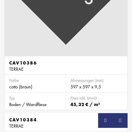
CAV10386
TERRAE
Farbe
Abmessungen (mm)
cotto (braun)
597 x 597 x 9,5
Typ
Preis inkl. MwSt.
Boden / Wandfliese
45,32 € / m²
CAV10384
TERRAE