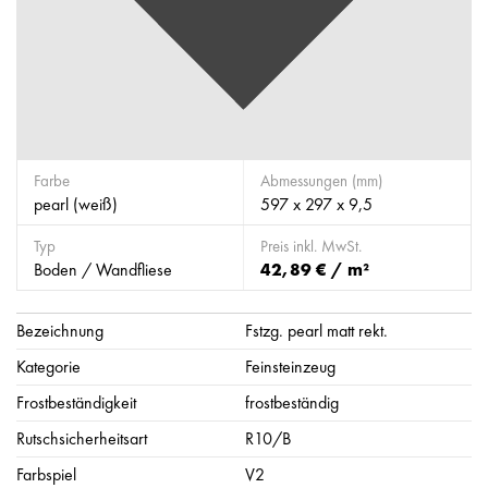
Farbe
Abmessungen (mm)
pearl (weiß)
597 x 297 x 9,5
Typ
Preis inkl. MwSt.
Boden / Wandfliese
42,89 € / m²
Bezeichnung
Fstzg. pearl matt rekt.
Kategorie
Feinsteinzeug
Frostbeständigkeit
frostbeständig
Rutschsicherheitsart
R10/B
Farbspiel
V2