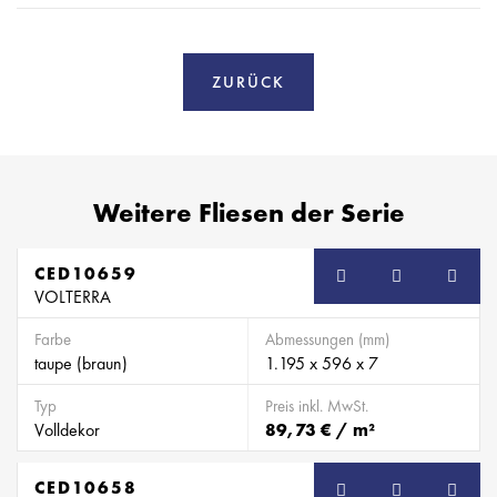
ZURÜCK
Weitere Fliesen der Serie
CED10659
VOLTERRA
Farbe
Abmessungen (mm)
taupe (braun)
1.195 x 596 x 7
Typ
Preis inkl. MwSt.
Volldekor
89,73 € / m²
CED10658