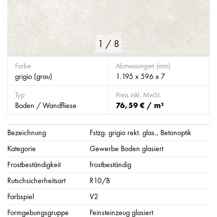
1
/
8
Farbe
Abmessungen (mm)
grigio (grau)
1.195 x 596 x 7
Typ
Preis inkl. MwSt.
Boden / Wandfliese
76,59 € / m²
Bezeichnung
Fstzg. grigio rekt. glas., Betonoptik
Kategorie
Gewerbe Boden glasiert
Frostbeständigkeit
frostbeständig
Rutschsicherheitsart
R10/B
Farbspiel
V2
Formgebungsgruppe
Feinsteinzeug glasiert