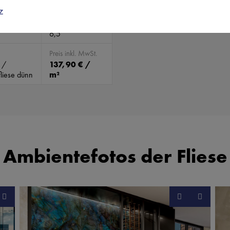
Abmessungen
z
orite (blau)
(mm)
2.778 x 1.198 x
6,5
Preis inkl. MwSt.
 /
137,90 € /
liese dünn
m²
Ambientefotos der Fliese