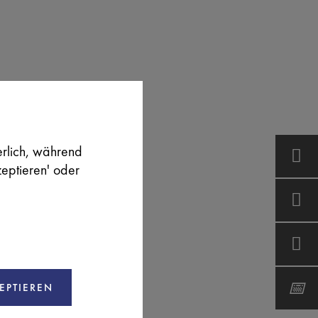
erlich, während
zeptieren' oder
EPTIEREN