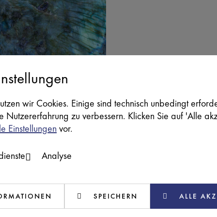
nstellungen
utzen wir Cookies. Einige sind technisch unbedingt erford
re Nutzererfahrung zu verbessern. Klicken Sie auf 'Alle ak
le Einstellungen
vor.
tdienste
Analyse
F0690
SB
FORMATIONEN
SPEICHERN
ALLE AKZ
DI MARMO LUMIA SLIM