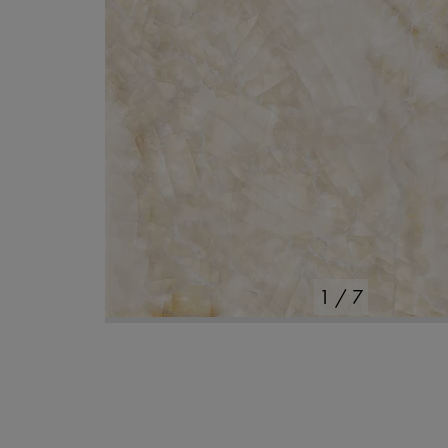
1
/
7