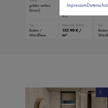
Farbe
Abmessungen
Farbe
Impressum
Datenschut
golden ambra
labrad
(mm)
(braun)
2.778 x 1.198 x
6,5
Typ
Preis inkl. MwSt.
Typ
Boden /
137,90 € /
Boden
Wandfliese
m²
Wandf