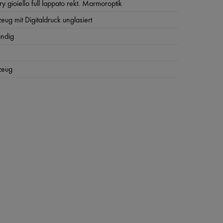
ry gioiello full lappato rekt. Marmoroptik
zeug mit Digitaldruck unglasiert
ändig
zeug