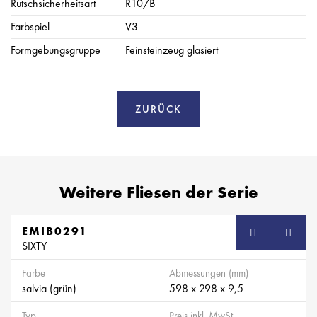
Rutschsicherheitsart
R10/B
Farbspiel
V3
Formgebungsgruppe
Feinsteinzeug glasiert
ZURÜCK
Weitere Fliesen der Serie
EMIB0291
SB
SIXTY
Farbe
Abmessungen (mm)
salvia (grün)
598 x 298 x 9,5
Typ
Preis inkl. MwSt.