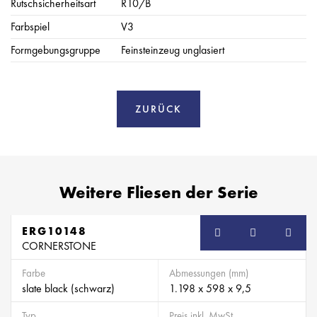
Rutschsicherheitsart
R10/B
Farbspiel
V3
Formgebungsgruppe
Feinsteinzeug unglasiert
ZURÜCK
Weitere Fliesen der Serie
ERG10148
CORNERSTONE
Farbe
Abmessungen (mm)
slate black (schwarz)
1.198 x 598 x 9,5
Typ
Preis inkl. MwSt.