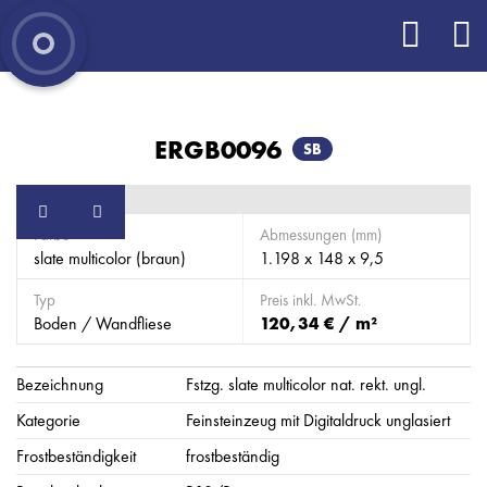
ERGB0096
SB
Farbe
Abmessungen (mm)
slate multicolor (braun)
1.198 x 148 x 9,5
Typ
Preis inkl. MwSt.
Boden / Wandfliese
120,34 € / m²
Bezeichnung
Fstzg. slate multicolor nat. rekt. ungl.
Kategorie
Feinsteinzeug mit Digitaldruck unglasiert
Frostbeständigkeit
frostbeständig