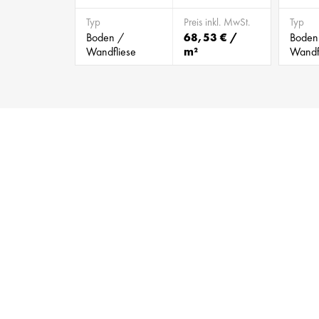
Typ
Preis inkl. MwSt.
Typ
Boden /
68,53 € /
Boden
Wandfliese
m²
Wandf
BILD 466548