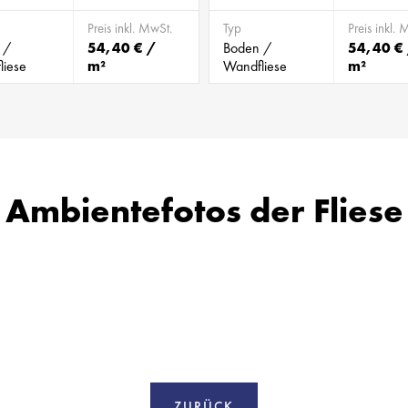
Preis inkl. MwSt.
Typ
Preis inkl. 
 /
54,40 € /
Boden /
54,40 €
liese
m²
Wandfliese
m²
Ambientefotos der Fliese
ZURÜCK