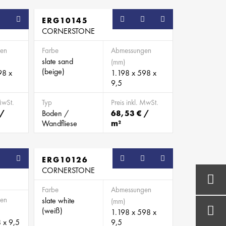
ERG10145
CORNERSTONE
en
Farbe
Abmessungen
slate sand
(mm)
(beige)
98 x
1.198 x 598 x
9,5
MwSt.
Typ
Preis inkl. MwSt.
 /
Boden /
68,53 € /
Wandfliese
m²
ERG10126
CORNERSTONE
Farbe
Abmessungen
en
slate white
(mm)
(weiß)
1.198 x 598 x
 x 9,5
9,5