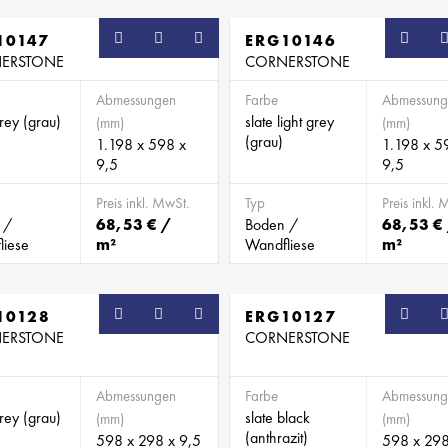
10147
ERG10146
ERSTONE
CORNERSTONE
Abmessungen
Farbe
Abmessung
grey (grau)
slate light grey
(mm)
(mm)
(grau)
1.198 x 598 x
1.198 x 5
9,5
9,5
Preis inkl. MwSt.
Typ
Preis inkl. 
 /
68,53 € /
Boden /
68,53 €
liese
m²
Wandfliese
m²
10128
ERG10127
ERSTONE
CORNERSTONE
Abmessungen
Farbe
Abmessung
grey (grau)
slate black
(mm)
(mm)
(anthrazit)
598 x 298 x 9,5
598 x 298