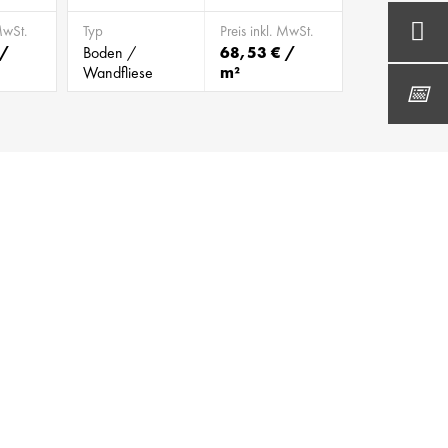
MwSt.
Typ
Preis inkl. MwSt.
 /
Boden /
68,53 € /
Wandfliese
m²