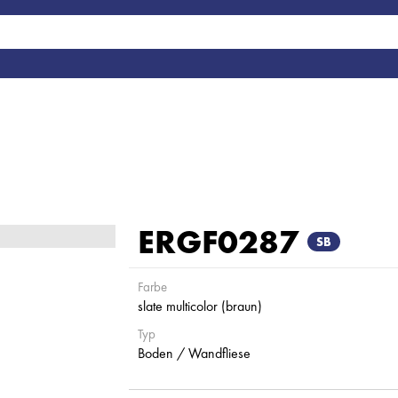
ERGF0287
SB
Farbe
slate multicolor (braun)
Typ
Boden / Wandfliese