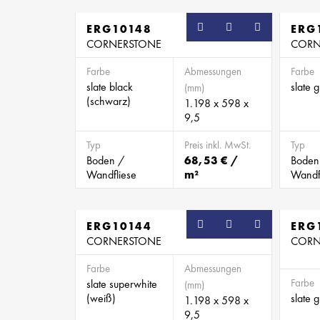
ERG10148
ERG
CORNERSTONE
CORN
Farbe
Abmessungen
Farbe
slate black
slate 
(mm)
(schwarz)
1.198 x 598 x
9,5
Typ
Preis inkl. MwSt.
Typ
Boden /
68,53 € /
Boden
Wandfliese
m²
Wandf
ERG10144
ERG
CORNERSTONE
CORN
Farbe
Abmessungen
Farbe
slate superwhite
(mm)
(weiß)
slate 
1.198 x 598 x
9,5