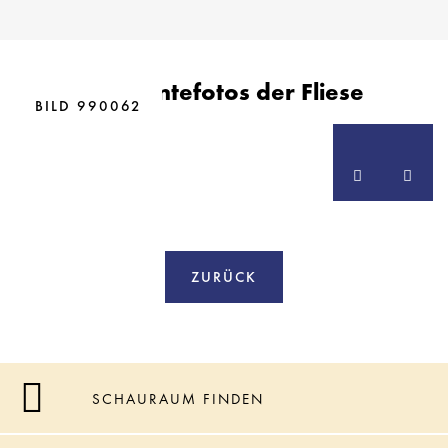
BILD 466551
Ambientefotos der Fliese
BILD 466552
BILD 894123
BILD 990062
ZURÜCK
SCHAURAUM FINDEN