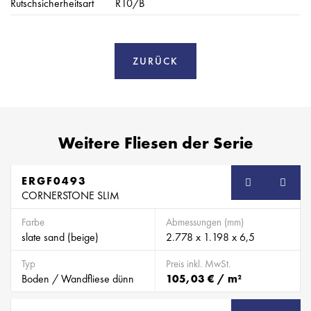
Rutschsicherheitsart
R10/B
ZURÜCK
Weitere Fliesen der Serie
ERGF0493
SB
CORNERSTONE SLIM
Farbe
Abmessungen (mm)
slate sand (beige)
2.778 x 1.198 x 6,5
Typ
Preis inkl. MwSt.
Boden / Wandfliese dünn
105,03 € / m²