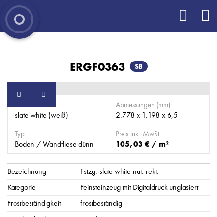
ERGF0363
SB
Farbe
Abmessungen (mm)
slate white (weiß)
2.778 x 1.198 x 6,5
Typ
Preis inkl. MwSt.
Boden / Wandfliese dünn
105,03 € / m²
Bezeichnung
Fstzg. slate white nat. rekt.
Kategorie
Feinsteinzeug mit Digitaldruck unglasiert
Frostbeständigkeit
frostbeständig