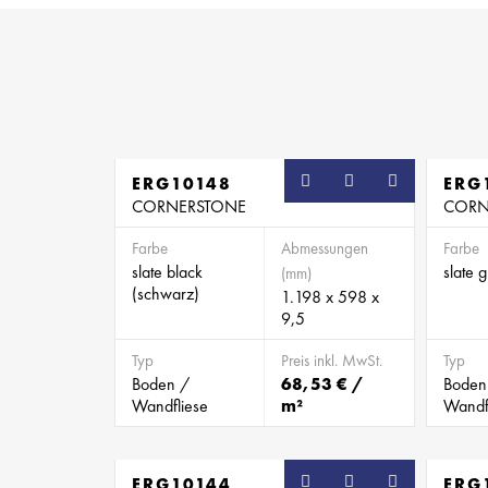
ERG10148
ERG
CORNERSTONE
CORN
Farbe
Abmessungen
Farbe
slate black
slate 
(mm)
(schwarz)
1.198 x 598 x
9,5
Typ
Preis inkl. MwSt.
Typ
Boden /
68,53 € /
Boden
Wandfliese
m²
Wandf
ERG10144
ERG