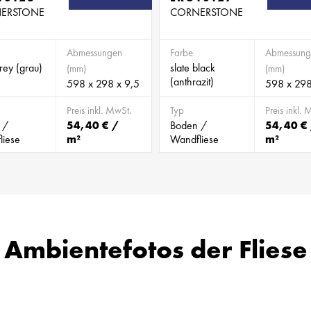
ERSTONE
CORNERSTONE
Abmessungen
Farbe
Abmessung
grey (grau)
slate black
(mm)
(mm)
(anthrazit)
598 x 298 x 9,5
598 x 298
Preis inkl. MwSt.
Typ
Preis inkl. 
 /
54,40 € /
Boden /
54,40 €
liese
m²
Wandfliese
m²
Ambientefotos der Fliese