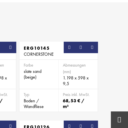
ERG10145
CORNERSTONE
en
Farbe
Abmessungen
slate sand
(mm)
(beige)
98 x
1.198 x 598 x
9,5
MwSt.
Typ
Preis inkl. MwSt.
 /
Boden /
68,53 € /
Wandfliese
m²
ERG10126