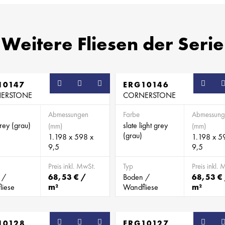
Weitere Fliesen der Serie
10147
ERG10146
ERSTONE
CORNERSTONE
Abmessungen
Farbe
Abmessung
grey (grau)
slate light grey
(mm)
(mm)
(grau)
1.198 x 598 x
1.198 x 5
9,5
9,5
Preis inkl. MwSt.
Typ
Preis inkl. 
 /
68,53 € /
Boden /
68,53 €
liese
m²
Wandfliese
m²
10128
ERG10127