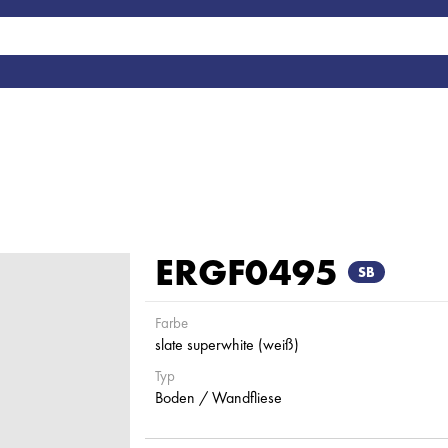
ERGF0495
SB
Farbe
slate superwhite (weiß)
Typ
Boden / Wandfliese