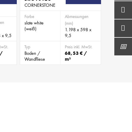
CORNERSTONE
Farbe
Abmessungen
en
slate white
(mm)
(weiß)
1.198 x 598 x
 x 9,5
9,5
MwSt.
Typ
Preis inkl. MwSt.
 /
Boden /
68,53 € /
Wandfliese
m²
BILD 988014