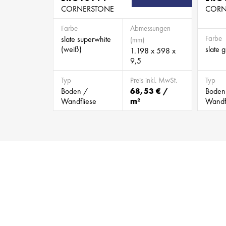
CORNERSTONE
CORN
Farbe
Abmessungen
Farbe
slate superwhite
(mm)
(weiß)
slate 
1.198 x 598 x
9,5
Typ
Preis inkl. MwSt.
Typ
Boden /
68,53 € /
Boden
Wandfliese
m²
Wandf
BILD 894090