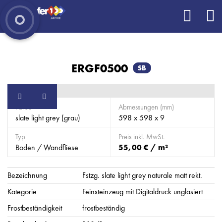
ERGF0500
SB
Farbe
Abmessungen (mm)
slate light grey (grau)
598 x 598 x 9
Typ
Preis inkl. MwSt.
Boden / Wandfliese
55,00 € / m²
Bezeichnung
Fstzg. slate light grey naturale matt rekt.
Kategorie
Feinsteinzeug mit Digitaldruck unglasiert
Frostbeständigkeit
frostbeständig