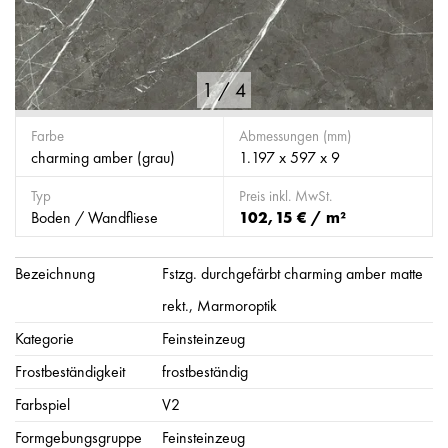
1
/
4
Farbe
Abmessungen (mm)
charming amber (grau)
1.197 x 597 x 9
Typ
Preis inkl. MwSt.
Boden / Wandfliese
102,15 € / m²
Bezeichnung
Fstzg. durchgefärbt charming amber matte
rekt., Marmoroptik
Kategorie
Feinsteinzeug
Frostbeständigkeit
frostbeständig
Farbspiel
V2
Formgebungsgruppe
Feinsteinzeug