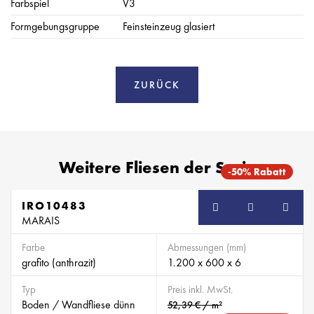
Farbspiel
V3
Formgebungsgruppe
Feinsteinzeug glasiert
ZURÜCK
Weitere Fliesen der Serie
-50% Rabatt
IRO10483
MARAIS
Farbe
Abmessungen (mm)
grafito (anthrazit)
1.200 x 600 x 6
Typ
Preis inkl. MwSt.
Boden / Wandfliese dünn
52,39 € / m²