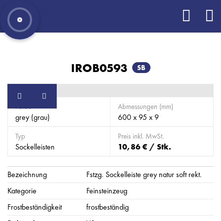
IROB0593
SB
Farbe
Abmessungen (mm)
grey (grau)
600 x 95 x 9
Typ
Preis inkl. MwSt.
Sockelleisten
10,86 € / Stk.
Bezeichnung
Fstzg. Sockelleiste grey natur soft rekt.
Kategorie
Feinsteinzeug
Frostbeständigkeit
frostbeständig