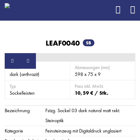
LEAF0040
SB
Farbe
Abmessungen (mm)
dark (anthrazit)
598 x 75 x 9
Typ
Preis inkl. MwSt.
Sockelleisten
10,59 € / Stk.
Bezeichnung
Fstzg. Sockel 03 dark natural matt rekt.
Steinoptik
Kategorie
Feinsteinzeug mit Digitaldruck unglasiert