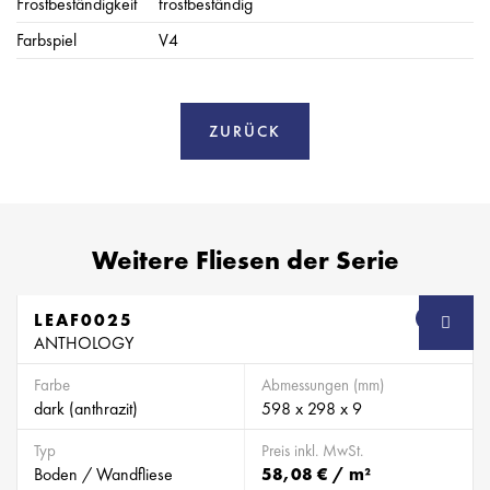
Frostbeständigkeit
frostbeständig
Farbspiel
V4
ZURÜCK
Weitere Fliesen der Serie
LEAF0025
SB
ANTHOLOGY
Farbe
Abmessungen (mm)
dark (anthrazit)
598 x 298 x 9
Typ
Preis inkl. MwSt.
Boden / Wandfliese
58,08 € / m²