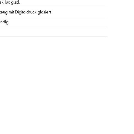
sk lux glzd.
eug mit Digitaldruck glasiert
ändig