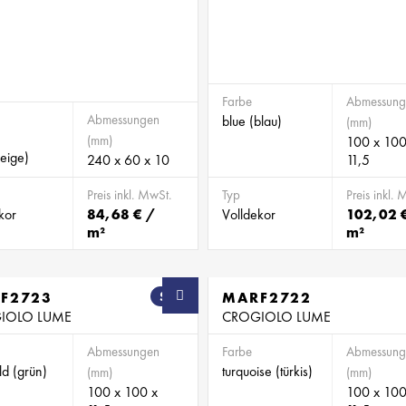
Farbe
Abmessung
Abmessungen
blue (blau)
(mm)
(mm)
100 x 100
eige)
240 x 60 x 10
11,5
Preis inkl. MwSt.
Typ
Preis inkl. 
kor
84,68 € /
Volldekor
102,02 
m²
m²
F2723
SB
MARF2722
IOLO LUME
CROGIOLO LUME
Abmessungen
Farbe
Abmessung
d (grün)
turquoise (türkis)
(mm)
(mm)
100 x 100 x
100 x 100