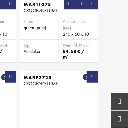
MAR11078
CROGIOLO LUME
en
Farbe
Abmessungen
green (grün)
(mm)
x 10
240 x 60 x 10
MwSt.
Typ
Preis inkl. MwSt.
 /
Volldekor
84,68 € /
m²
SB
MARF2725
SB
CROGIOLO LUME