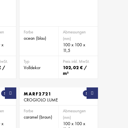
en
Farbe
Abmessungen
ocean (blau)
(mm)
 x
100 x 100 x
11,5
MwSt.
Typ
Preis inkl. MwSt.
€ /
Volldekor
102,02 € /
m²
SB
MARF2721
SB
CROGIOLO LUME
en
Farbe
Abmessungen
caramel (braun)
(mm)
 x
100 x 100 x