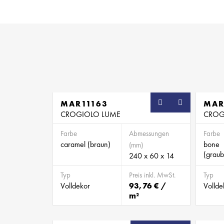
MAR11163
MAR
CROGIOLO LUME
CROG
Farbe
Abmessungen
Farbe
caramel (braun)
bone
(mm)
(graub
240 x 60 x 14
Typ
Preis inkl. MwSt.
Typ
Volldekor
93,76 € /
Vollde
m²