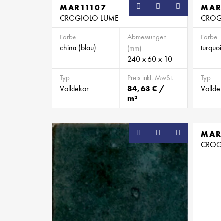
MAR11107
MAR
CROGIOLO LUME
CROG
Farbe
Abmessungen
Farbe
china (blau)
turquoi
(mm)
240 x 60 x 10
Typ
Preis inkl. MwSt.
Typ
Volldekor
84,68 € /
Vollde
m²
MAR
CROG