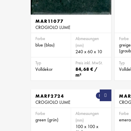
MAR11077
CROGIOLO LUME
Farbe
Abmessungen
Farbe
blue (blau)
greige
(mm)
(graub
240 x 60 x 10
Typ
Preis inkl. MwSt.
Typ
Volldekor
84,68 € /
Vollde
m²
MARF2724
SB
MAR
CROGIOLO LUME
CROG
Farbe
Abmessungen
Farbe
green (grün)
emeral
(mm)
100 x 100 x