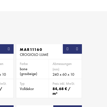
MAR11160
CROGIOLO LUME
en
Farbe
Abmessungen
bone
(mm)
(graubeige)
x 10
240 x 60 x 10
MwSt.
Typ
Preis inkl. MwSt.
 /
Volldekor
84,68 € /
m²