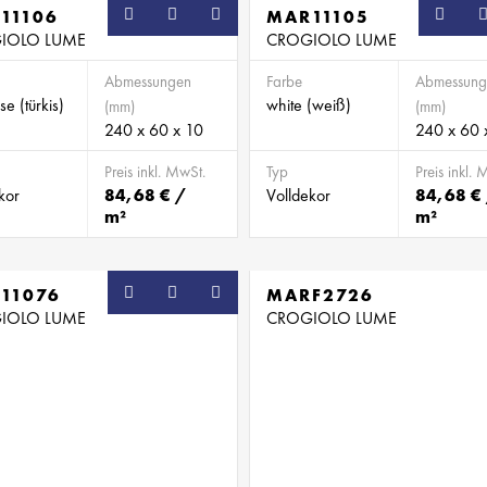
11106
MAR11105
IOLO LUME
CROGIOLO LUME
Abmessungen
Farbe
Abmessung
se (türkis)
white (weiß)
(mm)
(mm)
240 x 60 x 10
240 x 60 
Preis inkl. MwSt.
Typ
Preis inkl. 
kor
84,68 € /
Volldekor
84,68 €
m²
m²
11076
MARF2726
IOLO LUME
CROGIOLO LUME