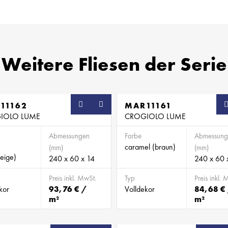
Weitere Fliesen der Serie
11162
MAR11161
IOLO LUME
CROGIOLO LUME
Abmessungen
Farbe
Abmessung
caramel (braun)
(mm)
(mm)
eige)
240 x 60 x 14
240 x 60 
Preis inkl. MwSt.
Typ
Preis inkl. 
kor
93,76 € /
Volldekor
84,68 €
m²
m²