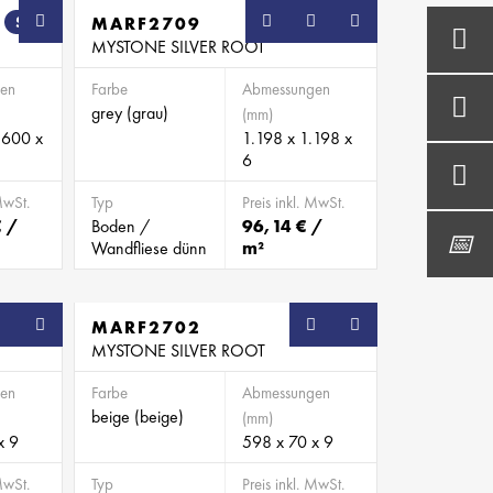
SB
MARF2709
SB
MYSTONE SILVER ROOT
en
Farbe
Abmessungen
grey (grau)
(mm)
.600 x
1.198 x 1.198 x
6
MwSt.
Typ
Preis inkl. MwSt.
€ /
Boden /
96,14 € /
Wandfliese dünn
m²
SB
MARF2702
SB
MYSTONE SILVER ROOT
en
Farbe
Abmessungen
beige (beige)
(mm)
x 9
598 x 70 x 9
MwSt.
Typ
Preis inkl. MwSt.