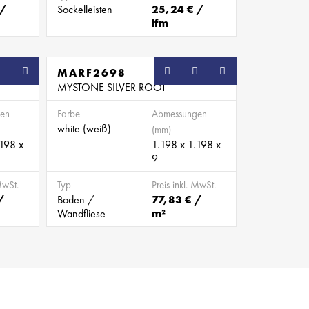
 /
Sockelleisten
25,24 € /
lfm
SB
MARF2698
SB
MYSTONE SILVER ROOT
en
Farbe
Abmessungen
white (weiß)
(mm)
.198 x
1.198 x 1.198 x
9
MwSt.
Typ
Preis inkl. MwSt.
/
Boden /
77,83 € /
Wandfliese
m²