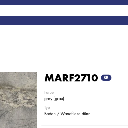
MARF2710
SB
Farbe
grey (grau)
Typ
Boden / Wandfliese dünn