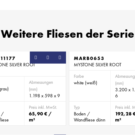
Weitere Fliesen der Serie
11177
MARB0653
ONE SILVER ROOT
MYSTONE SILVER ROOT
Farbe
Abmessung
Abmessungen
white (weiß)
(mm)
grau)
(mm)
3.200 x 1
1.198 x 598 x 9
6
Preis inkl. MwSt.
Typ
Preis inkl. 
 /
65,90 € /
Boden /
192,28 
liese
m²
Wandfliese dünn
m²