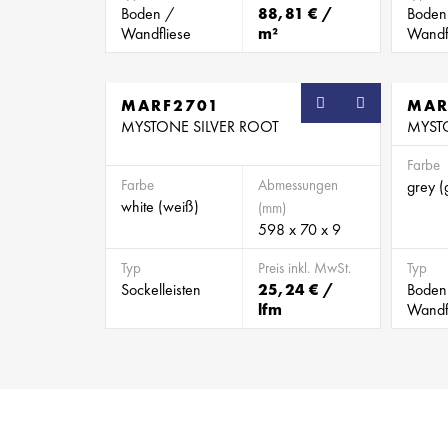
Boden /
88,81 € /
Boden
Wandfliese
m²
Wandf
MARF2701
SB
MAR
MYSTONE SILVER ROOT
MYST
Farbe
Farbe
Abmessungen
grey (
white (weiß)
(mm)
598 x 70 x 9
Typ
Preis inkl. MwSt.
Typ
Sockelleisten
25,24 € /
Boden
lfm
Wandf