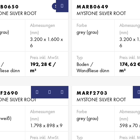
B0650
SB
MARB0649
ONE SILVER ROOT
MYSTONE SILVER ROOT
Abmessungen
Farbe
Abmessung
grau)
grey (grau)
(mm)
(mm)
3.200 x 1.600 x
3.200 x 1
6
6
Preis inkl. MwSt.
Typ
Preis inkl. 
 /
192,28 € /
Boden /
174,62 
liese dünn
m²
Wandfliese dünn
m²
F2690
SB
MARF2703
ONE SILVER ROOT
MYSTONE SILVER ROOT
Abmessungen
Farbe
Abmessung
(weiß)
grey (grau)
(mm)
(mm)
1.798 x 898 x 9
598 x 70 
Preis inkl. MwSt.
Typ
Preis inkl. 