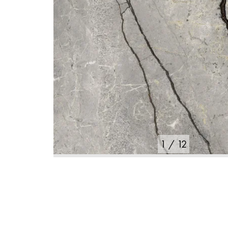
1
/
12