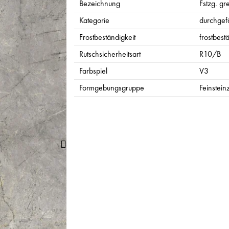
Bezeichnung
Fstzg. gre
Kategorie
durchgefä
Frostbeständigkeit
frostbest
Rutschsicherheitsart
R10/B
Farbspiel
V3
Formgebungsgruppe
Feinstein