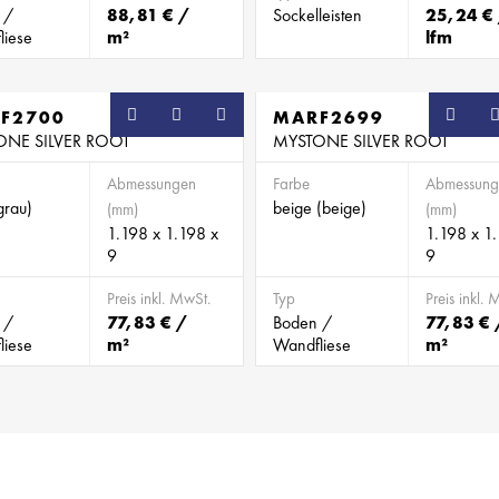
 /
88,81 € /
Sockelleisten
25,24 €
liese
m²
lfm
F2700
SB
MARF2699
ONE SILVER ROOT
MYSTONE SILVER ROOT
Abmessungen
Farbe
Abmessung
grau)
beige (beige)
(mm)
(mm)
1.198 x 1.198 x
1.198 x 1
9
9
Preis inkl. MwSt.
Typ
Preis inkl. 
 /
77,83 € /
Boden /
77,83 € 
liese
m²
Wandfliese
m²