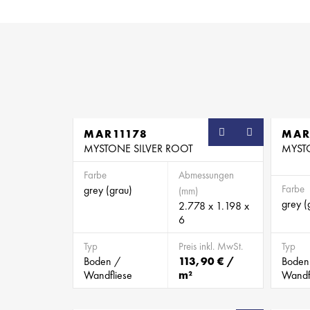
MAR11178
MAR
MYSTONE SILVER ROOT
MYST
Farbe
Abmessungen
Farbe
grey (grau)
(mm)
grey (
2.778 x 1.198 x
6
Typ
Preis inkl. MwSt.
Typ
Boden /
113,90 € /
Boden
Wandfliese
m²
Wandf