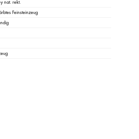
y nat. rekt.
rbtes Feinsteinzeug
ändig
zeug