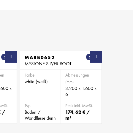
SB
MARB0652
SB
MYSTONE SILVER ROOT
en
Farbe
Abmessungen
white (weiß)
(mm)
.600 x
3.200 x 1.600 x
6
MwSt.
Typ
Preis inkl. MwSt.
€ /
Boden /
174,62 € /
Wandfliese dünn
m²