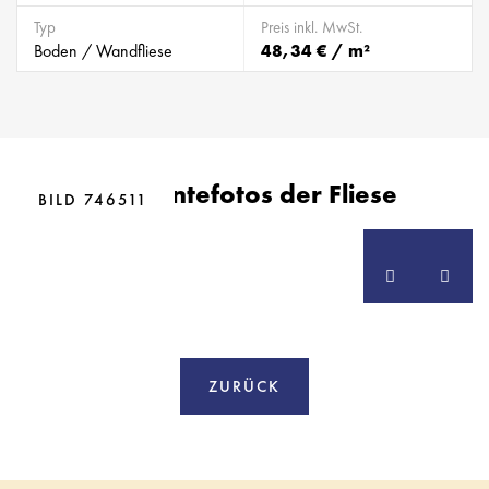
Typ
Preis inkl. MwSt.
Boden / Wandfliese
48,34 € / m²
BILD 642744
Ambientefotos der Fliese
BILD 746507
BILD 746511
ZURÜCK