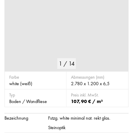
1
/
14
Farbe
Abmessungen (mm)
white (weiß)
2.780 x 1.200 x 6,5
Typ
Preis inkl. MwSt.
Boden / Wandfliese
107,90 € / m²
Bezeichnung
Fstzg. white minimal nat. rekt glas.
Steinoptik