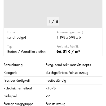
1
/
8
Farbe
Abmessungen (mm)
sand (beige)
1.198 x 598 x 6
Typ
Preis inkl. MwSt.
Boden / Wandfliese dünn
66,51 € / m²
Bezeichnung
Fstzg. sand rekt. matt Steinoptik
Kategorie
durchgefärbtes Feinsteinzeug
Frostbeständigkeit
frostbeständig
Rutschsicherheitsart
R10/B
Farbspiel
V2
Formgebungsgruppe
Feinsteinzeug