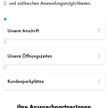
und zahlreichen Anwendungsmöglichkeiten.
Unsere Anschrift
Nordweg 5, 8141 Premstätten
+43 50 483 6930
schauraum.graz@beinkofer.at
Unsere Öffnungszeiten
ANFAHRT PLANEN
ANFRAGE SENDEN
Kundenparkplätze
Ihre AnsprechpartnerInnen