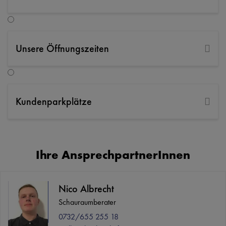
Friedhofstraße 40, 4020 Linz
+43 732 655255 0
schauraum.linz@beinkofer.at
Unsere Öffnungszeiten
ANFAHRT PLANEN
ANFRAGE SENDEN
Kundenparkplätze
Ihre AnsprechpartnerInnen
Nico Albrecht
Schauraumberater
0732/655 255 18