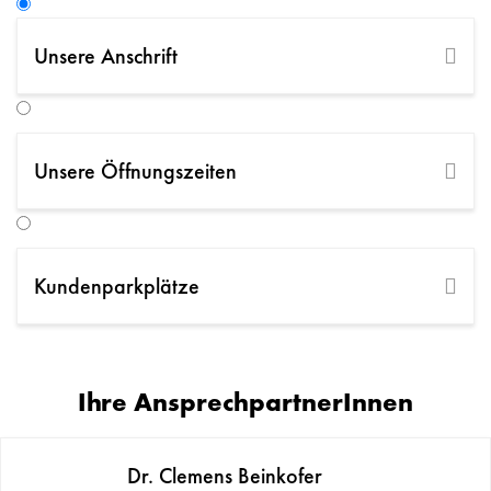
Unsere Anschrift
Hessenplatz 19, 4020 Linz
+43 7327765430
office@beinkofer.at
Unsere Öffnungszeiten
ANFAHRT PLANEN
ANFRAGE SENDEN
Kundenparkplätze
Ihre AnsprechpartnerInnen
Dr. Clemens Beinkofer