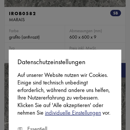
IROB0582
SB
MARAIS
Farbe
Abmessungen (mm)
grafito (anthrazit)
600 x 600 x 9
Typ
Preis inkl. MwSt.
Boden / Wandfliese
59,97 € / m²
Datenschutzeinstellungen
Auf unserer Website nutzen wir Cookies.
Einige sind technisch unbedingt
erforderlich, während andere uns helfen,
Ihre Nutzererfahrung zu verbessern.
Klicken Sie auf 'Alle akzeptieren' oder
nehmen Sie
individuelle Einstellungen
vor.
Essentiell