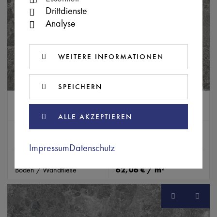
Drittdienste
Analyse
WEITERE INFORMATIONEN
SPEICHERN
IROB0583
SB
MARAIS
ALLE AKZEPTIEREN
Farbe
Abmessungen (mm)
grafito (anthrazit)
600 x 600 x 9
Impressum
Datenschutz
Typ
Preis inkl. MwSt.
Boden / Wandfliese
62,06 € / m²