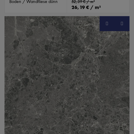
Boden / Wandfliese dünn
52,39 € / m²
26,19 € / m²