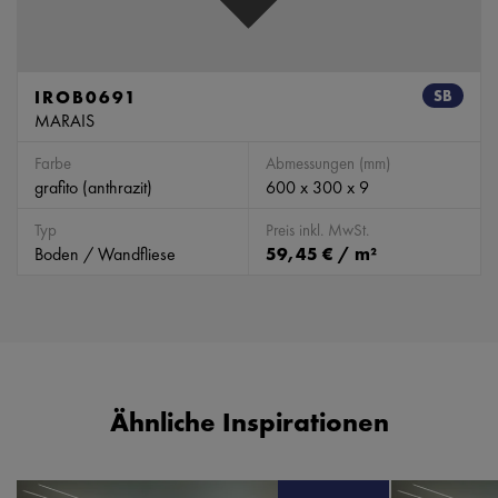
IROB0691
SB
MARAIS
Farbe
Abmessungen (mm)
grafito (anthrazit)
600 x 300 x 9
Typ
Preis inkl. MwSt.
Boden / Wandfliese
59,45 € / m²
Ähnliche Inspirationen