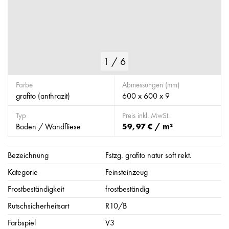
1
/
6
Farbe
Abmessungen (mm)
grafito (anthrazit)
600 x 600 x 9
Typ
Preis inkl. MwSt.
Boden / Wandfliese
59,97 € / m²
Bezeichnung
Fstzg. grafito natur soft rekt.
Kategorie
Feinsteinzeug
Frostbeständigkeit
frostbeständig
Rutschsicherheitsart
R10/B
Farbspiel
V3