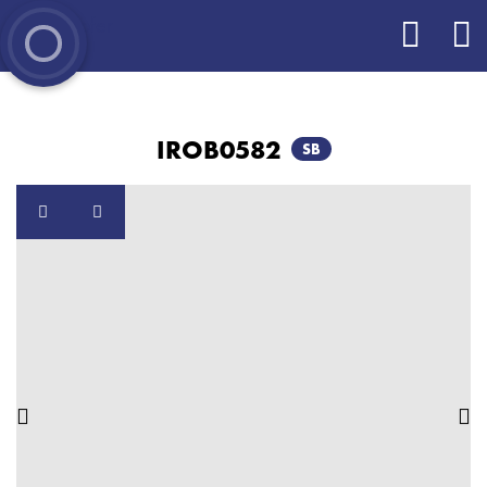
IROB0582
SB