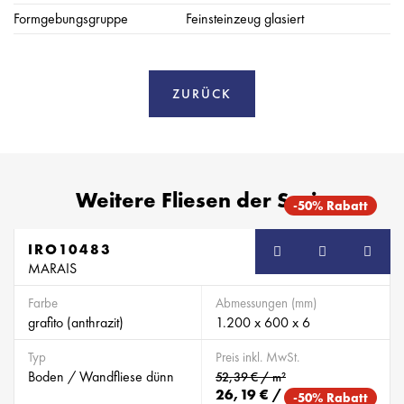
Formgebungsgruppe
Feinsteinzeug glasiert
ZURÜCK
Weitere Fliesen der Serie
-50% Rabatt
IRO10483
MARAIS
Farbe
Abmessungen (mm)
grafito (anthrazit)
1.200 x 600 x 6
Typ
Preis inkl. MwSt.
Boden / Wandfliese dünn
52,39 € / m²
26,19 € / m²
-50% Rabatt