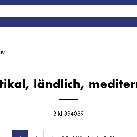
089
tikal, ländlich, medite
Bild 894089