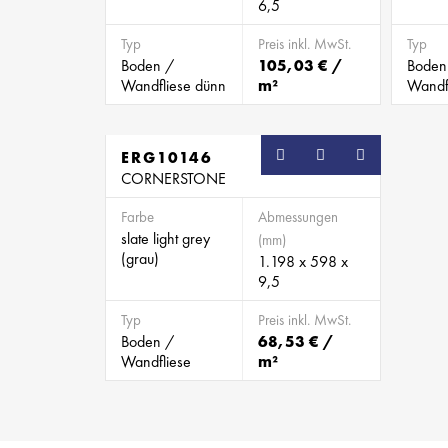
6,5
Typ
Preis inkl. MwSt.
Typ
Boden /
105,03 € /
Boden
Wandfliese dünn
m²
Wandf
ERG10146
CORNERSTONE
Farbe
Abmessungen
slate light grey
(mm)
(grau)
1.198 x 598 x
9,5
Typ
Preis inkl. MwSt.
Boden /
68,53 € /
Wandfliese
m²