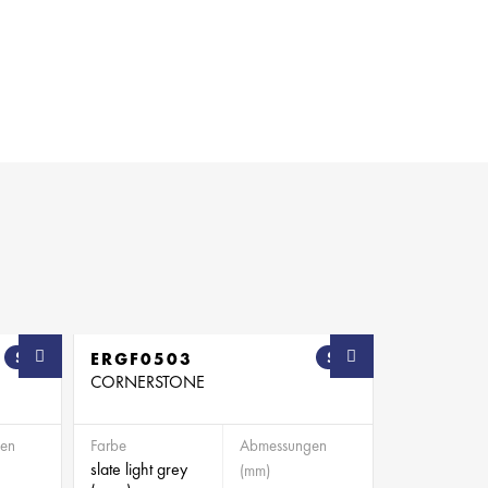
SB
ERGF0503
SB
CORNERSTONE
en
Farbe
Abmessungen
slate light grey
(mm)