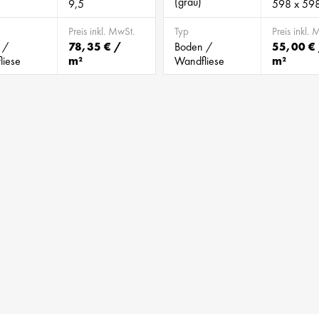
(grau)
9,5
598 x 598
Preis inkl. MwSt.
Typ
Preis inkl. 
 /
78,35 € /
Boden /
55,00 €
liese
m²
Wandfliese
m²