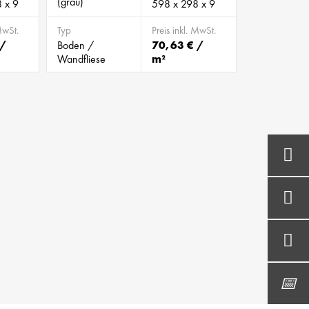
(grau)
 x 9
598 x 298 x 9
MwSt.
Typ
Preis inkl. MwSt.
 /
Boden /
70,63 € /
Wandfliese
m²