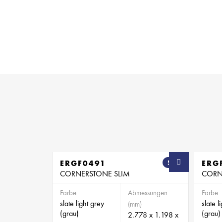
ERGF0491
SB
ERG
CORNERSTONE SLIM
CORN
Farbe
Abmessungen
Farbe
slate light grey
slate l
(mm)
(grau)
(grau)
2.778 x 1.198 x