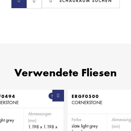
SCHAURAUM SUCHEN
Verwendete Fliesen
F0494
SB
ERGF0500
ERSTONE
CORNERSTONE
Abmessungen
Farbe
Abmessung
ight grey
(mm)
slate light grey
(mm)
1.198 x 1.198 x