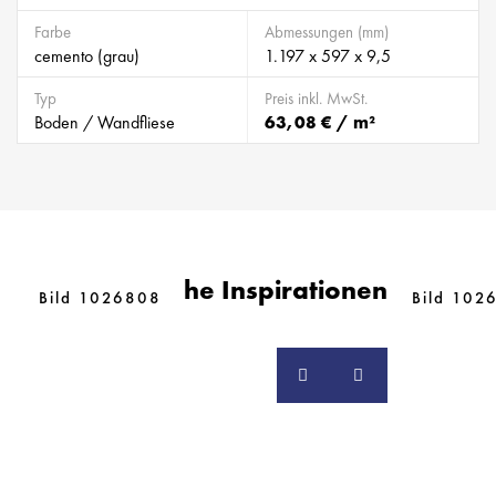
Farbe
Abmessungen (mm)
cemento (grau)
1.197 x 597 x 9,5
Typ
Preis inkl. MwSt.
Boden / Wandfliese
63,08 € / m²
Ähnliche Inspirationen
Bild 1026808
Bild 102