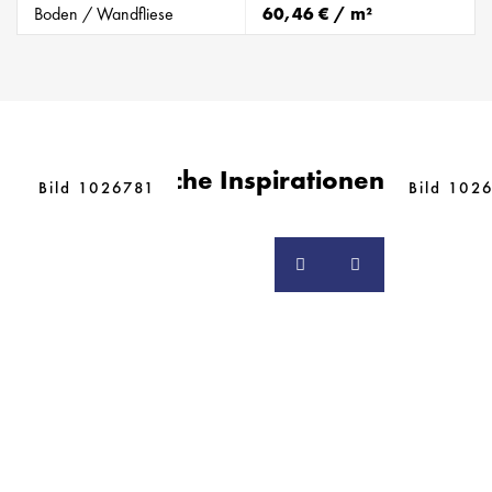
Boden / Wandfliese
60,46 € / m²
Ähnliche Inspirationen
Bild 1026781
Bild 102