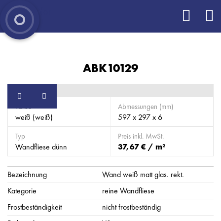
ABK10129
Farbe
Abmessungen (mm)
weiß (weiß)
597 x 297 x 6
Typ
Preis inkl. MwSt.
Wandfliese dünn
37,67 € / m²
Bezeichnung
Wand weiß matt glas. rekt.
Kategorie
reine Wandfliese
Frostbeständigkeit
nicht frostbeständig