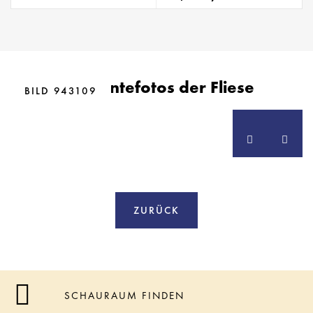
BILD 943107
Ambientefotos der Fliese
BILD 943108
BILD 943109
ZURÜCK
SCHAURAUM FINDEN