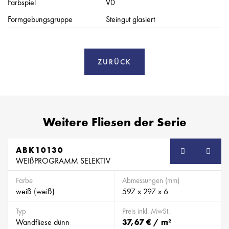
Farbspiel
V0
Formgebungsgruppe
Steingut glasiert
ZURÜCK
Weitere Fliesen der Serie
ABK10130
WEIßPROGRAMM SELEKTIV
Farbe
Abmessungen (mm)
weiß (weiß)
597 x 297 x 6
Typ
Preis inkl. MwSt.
Wandfliese dünn
37,67 € / m²