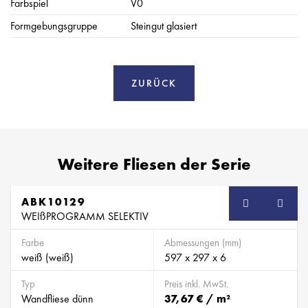
Farbspiel
V0
Formgebungsgruppe
Steingut glasiert
ZURÜCK
Weitere Fliesen der Serie
ABK10129
WEIßPROGRAMM SELEKTIV
Farbe
Abmessungen (mm)
weiß (weiß)
597 x 297 x 6
Typ
Preis inkl. MwSt.
Wandfliese dünn
37,67 € / m²