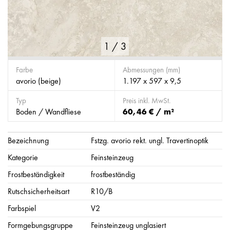
1
/
3
Farbe
Abmessungen (mm)
avorio (beige)
1.197 x 597 x 9,5
Typ
Preis inkl. MwSt.
Boden / Wandfliese
60,46 € / m²
Bezeichnung
Fstzg. avorio rekt. ungl. Travertinoptik
Kategorie
Feinsteinzeug
Frostbeständigkeit
frostbeständig
Rutschsicherheitsart
R10/B
Farbspiel
V2
Formgebungsgruppe
Feinsteinzeug unglasiert