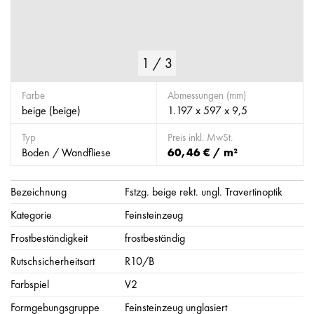
1
/
3
Farbe
Abmessungen (mm)
beige (beige)
1.197 x 597 x 9,5
Typ
Preis inkl. MwSt.
Boden / Wandfliese
60,46 € / m²
Bezeichnung
Fstzg. beige rekt. ungl. Travertinoptik
Kategorie
Feinsteinzeug
Frostbeständigkeit
frostbeständig
Rutschsicherheitsart
R10/B
Farbspiel
V2
Formgebungsgruppe
Feinsteinzeug unglasiert