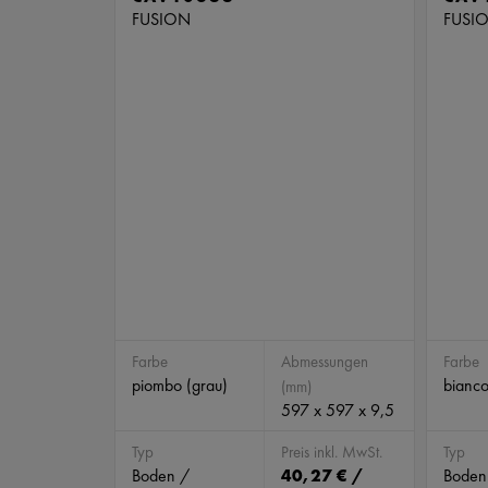
FUSION
FUSI
Farbe
Abmessungen
Farbe
piombo (grau)
bianco
(mm)
597 x 597 x 9,5
Typ
Preis inkl. MwSt.
Typ
Boden /
40,27 € /
Boden