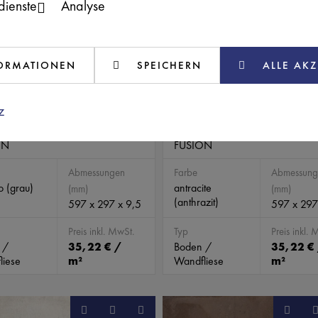
tdienste
Analyse
FORMATIONEN
SPEICHERN
ALLE AKZ
z
10086
CAV10085
ON
FUSION
Abmessungen
Farbe
Abmessung
 (grau)
antracite
(mm)
(mm)
(anthrazit)
597 x 297 x 9,5
597 x 297
Preis inkl. MwSt.
Typ
Preis inkl. 
 /
35,22 € /
Boden /
35,22 €
liese
m²
Wandfliese
m²