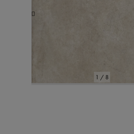
1
/
8