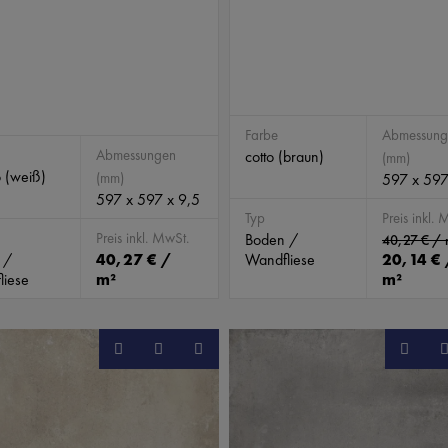
Farbe
Abmessung
Abmessungen
cotto (braun)
(mm)
 (weiß)
(mm)
597 x 597
597 x 597 x 9,5
Typ
Preis inkl. 
Preis inkl. MwSt.
Boden /
40,27 € / 
 /
40,27 € /
Wandfliese
20,14 € 
liese
m²
m²