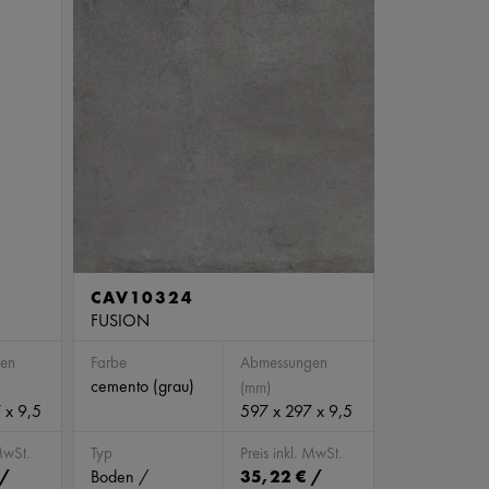
CAV10324
FUSION
en
Farbe
Abmessungen
cemento (grau)
(mm)
 x 9,5
597 x 297 x 9,5
MwSt.
Typ
Preis inkl. MwSt.
 /
Boden /
35,22 € /