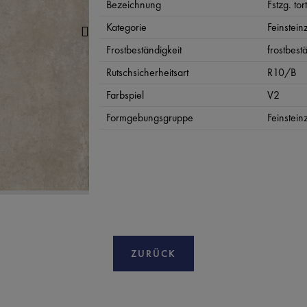
Bezeichnung
Fstzg. tor
Kategorie
Feinstein
Frostbeständigkeit
frostbest
Rutschsicherheitsart
R10/B
Farbspiel
V2
Formgebungsgruppe
Feinstein
ZURÜCK