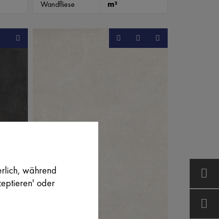
Wandfliese
m²
erlich, während
zeptieren' oder