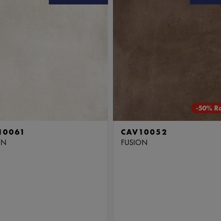
-50% R
10061
CAV10052
ON
FUSION