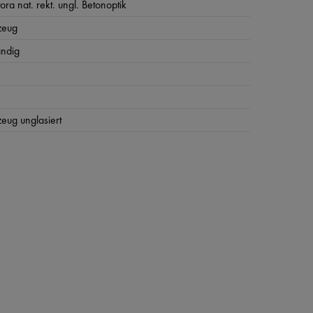
tora nat. rekt. ungl. Betonoptik
zeug
ändig
zeug unglasiert