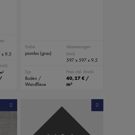
en
Farbe
Abmessungen
piombo (grau)
(mm)
 x 9,5
597 x 597 x 9,5
MwSt.
Typ
Preis inkl. MwSt.
m²
/
Boden /
40,27 € /
Wandfliese
m²