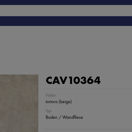
CAV10364
Farbe
tortora (beige)
Typ
Boden / Wandfliese