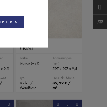
EPTIEREN
CAV10084
FUSION
en
Farbe
Abmessungen
bianco (weiß)
(mm)
 x 9,5
597 x 297 x 9,5
MwSt.
Typ
Preis inkl. MwSt.
 /
Boden /
35,22 € /
Wandfliese
m²