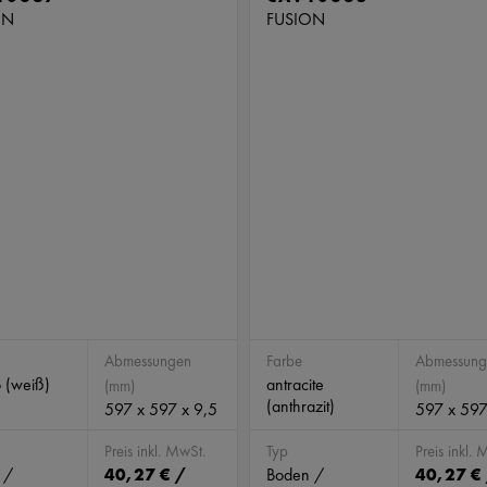
ON
FUSION
Abmessungen
Farbe
Abmessung
 (weiß)
antracite
(mm)
(mm)
(anthrazit)
597 x 597 x 9,5
597 x 597
Preis inkl. MwSt.
Typ
Preis inkl. 
 /
40,27 € /
Boden /
40,27 €