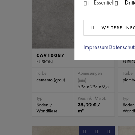
Essentiell
Drit
WEITERE IN
Impressum
Datenschut
CAV10087
CAV
FUSION
FUSI
Farbe
Abmessungen
Farbe
cemento (grau)
piombo
(mm)
597 x 297 x 9,5
Typ
Preis inkl. MwSt.
Typ
Boden /
35,22 € /
Boden
Wandfliese
m²
Wandf