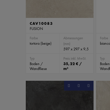
CAV10083
FUSION
Farbe
Abmessungen
Farbe
tortora (beige)
bianco
(mm)
597 x 297 x 9,5
Typ
Preis inkl. MwSt.
Typ
Boden /
35,22 € /
Boden
Wandfliese
m²
Wandf