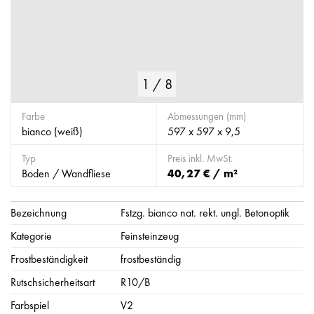
1
/
8
Farbe
Abmessungen (mm)
bianco (weiß)
597 x 597 x 9,5
Typ
Preis inkl. MwSt.
Boden / Wandfliese
40,27 € / m²
Bezeichnung
Fstzg. bianco nat. rekt. ungl. Betonoptik
Kategorie
Feinsteinzeug
Frostbeständigkeit
frostbeständig
Rutschsicherheitsart
R10/B
Farbspiel
V2