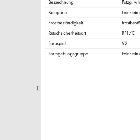
Bezeichnung
Fstzg. whi
Kategorie
Feinstein
Frostbeständigkeit
frostbest
Rutschsicherheitsart
R11/C
Farbspiel
V2
Formgebungsgruppe
Feinstein