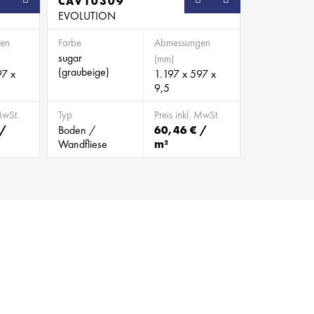
CAV10309
EVOLUTION
en
Farbe
Abmessungen
sugar
(mm)
(graubeige)
97 x
1.197 x 597 x
9,5
MwSt.
Typ
Preis inkl. MwSt.
 /
Boden /
60,46 € /
Wandfliese
m²