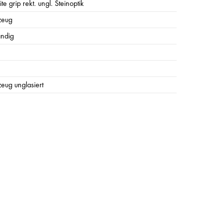
te grip rekt. ungl. Steinoptik
zeug
ändig
zeug unglasiert