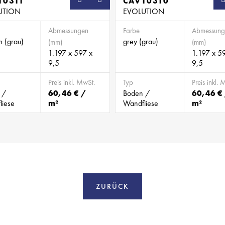
10311
CAV10310
UTION
EVOLUTION
Abmessungen
Farbe
Abmessung
um (grau)
grey (grau)
(mm)
(mm)
1.197 x 597 x
1.197 x 5
9,5
9,5
Preis inkl. MwSt.
Typ
Preis inkl. 
 /
60,46 € /
Boden /
60,46 €
liese
m²
Wandfliese
m²
ZURÜCK