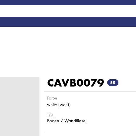
CAVB0079
SB
Farbe
white (weiß)
Typ
Boden / Wandfliese