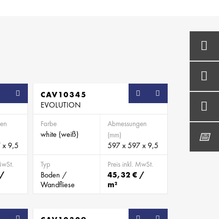
CAV10345
EVOLUTION
en
Farbe
Abmessungen
white (weiß)
(mm)
 x 9,5
597 x 597 x 9,5
MwSt.
Typ
Preis inkl. MwSt.
 /
Boden /
45,32 € /
Wandfliese
m²