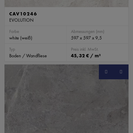
CAV10246
EVOLUTION
Farbe
Abmessungen (mm)
white (weiß)
597 x 597 x 9,5
Typ
Preis inkl. MwSt.
Boden / Wandfliese
45,32 € / m²