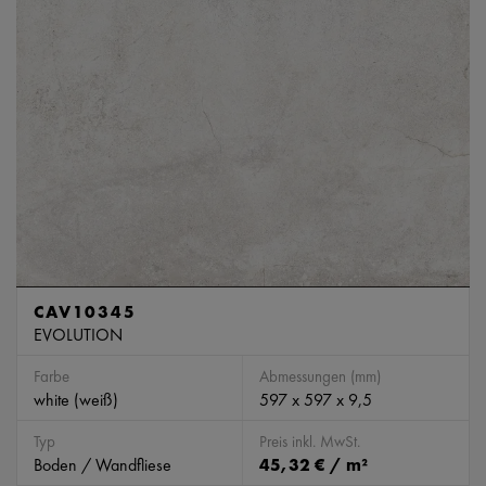
CAV10345
EVOLUTION
Farbe
Abmessungen (mm)
white (weiß)
597 x 597 x 9,5
Typ
Preis inkl. MwSt.
Boden / Wandfliese
45,32 € / m²