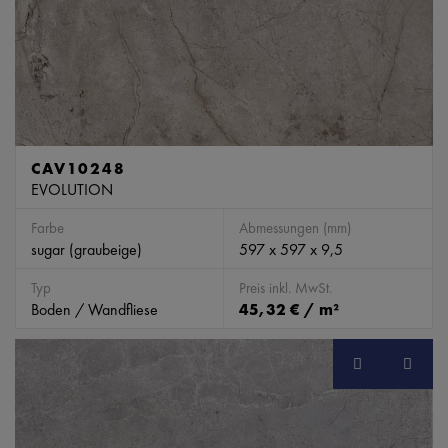
CAV10248
EVOLUTION
Farbe
Abmessungen (mm)
sugar (graubeige)
597 x 597 x 9,5
Typ
Preis inkl. MwSt.
Boden / Wandfliese
45,32 € / m²