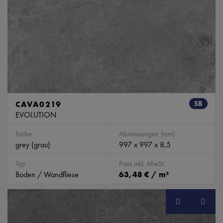
CAVA0219
SB
EVOLUTION
Farbe
Abmessungen (mm)
grey (grau)
997 x 997 x 8,5
Typ
Preis inkl. MwSt.
Boden / Wandfliese
63,48 € / m²