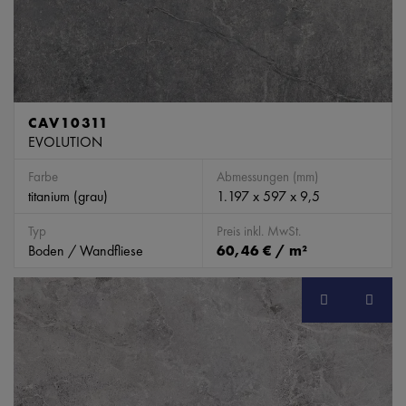
CAV10311
EVOLUTION
Farbe
Abmessungen (mm)
titanium (grau)
1.197 x 597 x 9,5
Typ
Preis inkl. MwSt.
Boden / Wandfliese
60,46 € / m²