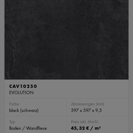
CAV10250
EVOLUTION
Farbe
Abmessungen (mm)
black (schwarz)
597 x 597 x 9,5
Typ
Preis inkl. MwSt.
Boden / Wandfliese
45,32 € / m²