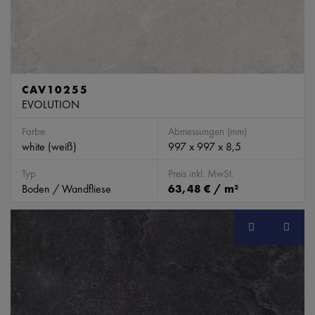
CAV10255
EVOLUTION
Farbe
Abmessungen (mm)
white (weiß)
997 x 997 x 8,5
Typ
Preis inkl. MwSt.
Boden / Wandfliese
63,48 € / m²