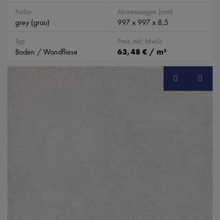
Farbe
Abmessungen (mm)
grey (grau)
997 x 997 x 8,5
Typ
Preis inkl. MwSt.
Boden / Wandfliese
63,48 € / m²