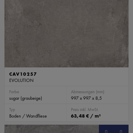
CAV10257
EVOLUTION
Farbe
Abmessungen (mm)
sugar (graubeige)
997 x 997 x 8,5
Typ
Preis inkl. MwSt.
Boden / Wandfliese
63,48 € / m²