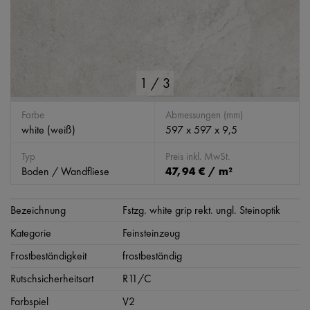
1
/
3
Farbe
Abmessungen (mm)
white (weiß)
597 x 597 x 9,5
Typ
Preis inkl. MwSt.
Boden / Wandfliese
47,94 € / m²
Bezeichnung
Fstzg. white grip rekt. ungl. Steinoptik
Kategorie
Feinsteinzeug
Frostbeständigkeit
frostbeständig
Rutschsicherheitsart
R11/C
Farbspiel
V2