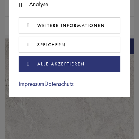
Analyse
Farbe
Abmessungen (mm)
sugar (graubeige)
1.197 x 597 x 9,5
Typ
Preis inkl. MwSt.
WEITERE INFORMATIONEN
Boden / Wandfliese
60,46 € / m²
SPEICHERN
ALLE AKZEPTIEREN
Impressum
Datenschutz