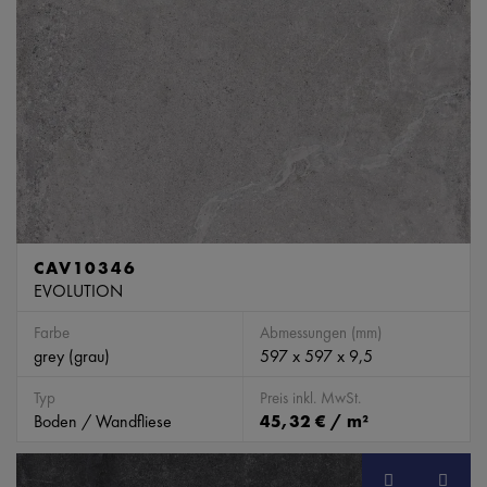
CAV10346
EVOLUTION
Farbe
Abmessungen (mm)
grey (grau)
597 x 597 x 9,5
Typ
Preis inkl. MwSt.
Boden / Wandfliese
45,32 € / m²