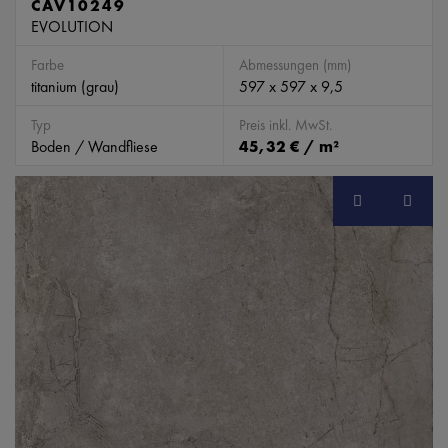
CAV10249
EVOLUTION
Farbe
Abmessungen (mm)
titanium (grau)
597 x 597 x 9,5
Typ
Preis inkl. MwSt.
Boden / Wandfliese
45,32 € / m²