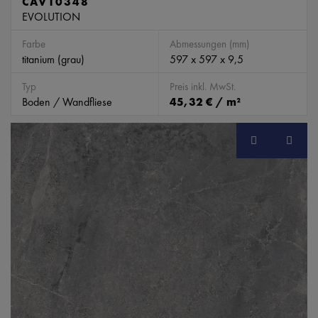
CAV10348
EVOLUTION
Farbe
Abmessungen (mm)
titanium (grau)
597 x 597 x 9,5
Typ
Preis inkl. MwSt.
Boden / Wandfliese
45,32 € / m²