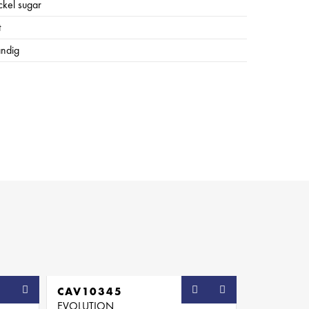
ckel sugar
t
ändig
CAV10345
EVOLUTION