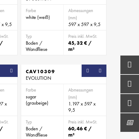
en
Farbe
Abmessungen
white (weiß)
(mm)
 x 9,5
597 x 597 x 9,5
MwSt.
Typ
Preis inkl. MwSt.
 /
Boden /
45,32 € /
Wandfliese
m²
CAV10309
EVOLUTION
en
Farbe
Abmessungen
sugar
(mm)
(graubeige)
97 x
1.197 x 597 x
9,5
MwSt.
Typ
Preis inkl. MwSt.
 /
Boden /
60,46 € /
Wandfliese
m²