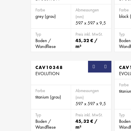
Farbe
Abmessungen
Farbe
grey (grau)
black 
(mm)
597 x 597 x 9,5
Typ
Preis inkl. MwSt.
Typ
Boden /
45,32 € /
Boden
Wandfliese
m²
Wandf
CAV10348
CAV
EVOLUTION
EVOL
Farbe
Farbe
Abmessungen
titani
titanium (grau)
(mm)
597 x 597 x 9,5
Typ
Preis inkl. MwSt.
Typ
Boden /
45,32 € /
Boden
Wandfliese
m²
Wandf