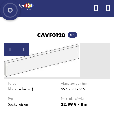
CAVF0120
SB
Farbe
Abmessungen (mm)
black (schwarz)
597 x 70 x 9,5
Typ
Preis inkl. MwSt.
Sockelleisten
22,89 € / lfm