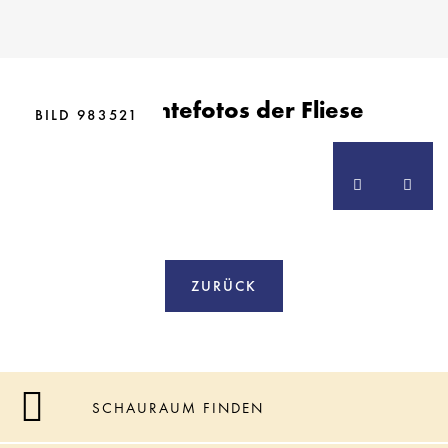
BILD 805425
Ambientefotos der Fliese
BILD 925307
BILD 983521
ZURÜCK
SCHAURAUM FINDEN