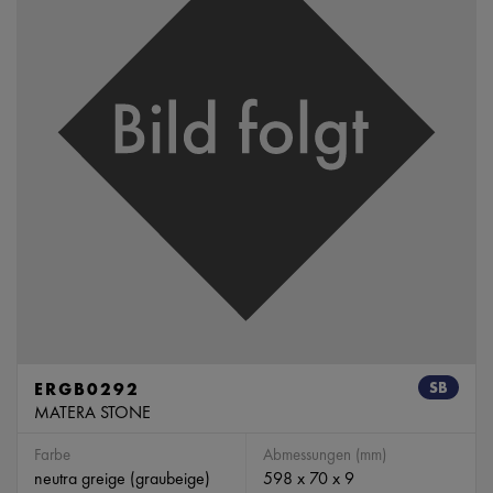
ERGB0292
SB
MATERA STONE
Farbe
Abmessungen (mm)
neutra greige (graubeige)
598 x 70 x 9