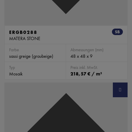
ERGB0288
SB
MATERA STONE
Farbe
Abmessungen (mm)
sassi greige (graubeige)
48 x 48 x 9
Typ
Preis inkl. MwSt.
Mosaik
218,57 € / m²