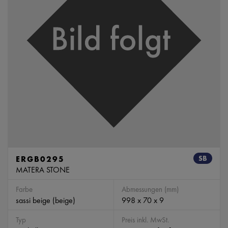
ERGB0295
SB
MATERA STONE
Farbe
Abmessungen (mm)
sassi beige (beige)
998 x 70 x 9
Typ
Preis inkl. MwSt.