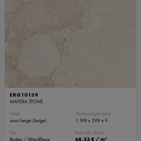
ERG10139
MATERA STONE
Farbe
Abmessungen (mm)
sassi beige (beige)
1.198 x 598 x 9
Typ
Preis inkl. MwSt.
Boden / Wandfliese
68,53 € / m²