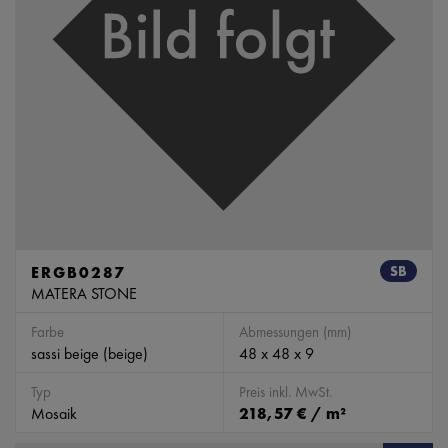
ERGB0287
SB
MATERA STONE
Farbe
Abmessungen (mm)
sassi beige (beige)
48 x 48 x 9
Typ
Preis inkl. MwSt.
Mosaik
218,57 € / m²