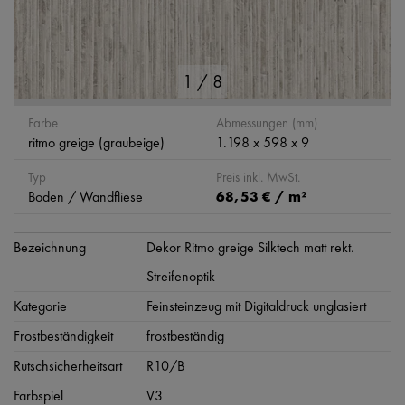
1
/
8
Farbe
Abmessungen (mm)
ritmo greige (graubeige)
1.198 x 598 x 9
Typ
Preis inkl. MwSt.
Boden / Wandfliese
68,53 € / m²
Bezeichnung
Dekor Ritmo greige Silktech matt rekt.
Streifenoptik
Kategorie
Feinsteinzeug mit Digitaldruck unglasiert
Frostbeständigkeit
frostbeständig
Rutschsicherheitsart
R10/B
Farbspiel
V3