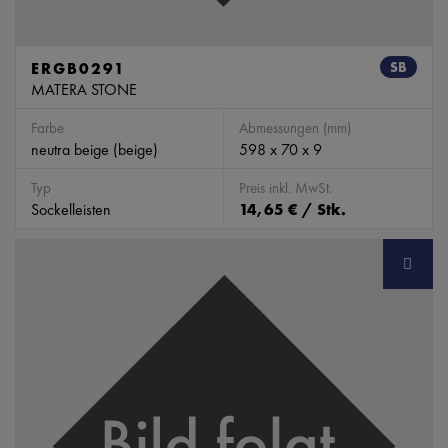
ERGB0291
SB
MATERA STONE
Farbe
Abmessungen (mm)
neutra beige (beige)
598 x 70 x 9
Typ
Preis inkl. MwSt.
Sockelleisten
14,65 € / Stk.