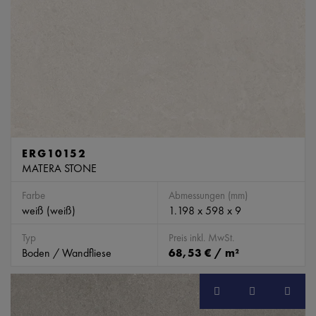
ERG10152
MATERA STONE
Farbe
Abmessungen (mm)
weiß (weiß)
1.198 x 598 x 9
Typ
Preis inkl. MwSt.
Boden / Wandfliese
68,53 € / m²