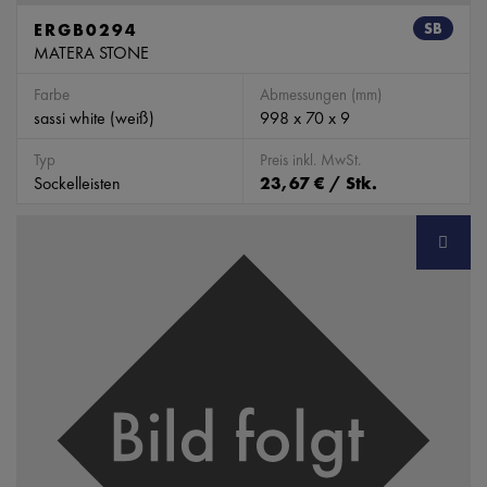
ERGB0294
SB
MATERA STONE
Farbe
Abmessungen (mm)
sassi white (weiß)
998 x 70 x 9
Typ
Preis inkl. MwSt.
Sockelleisten
23,67 € / Stk.