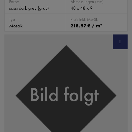
Farbe
Abmessungen (mm)
sassi dark grey (grau)
48 x 48 x 9
Typ
Preis inkl. MwSt.
Mosaik
218,57 € / m²