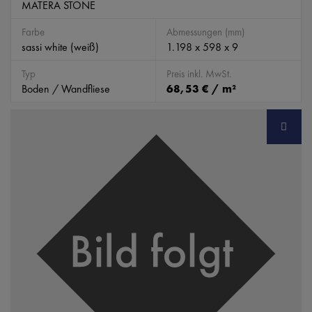
MATERA STONE
Farbe
Abmessungen (mm)
sassi white (weiß)
1.198 x 598 x 9
Typ
Preis inkl. MwSt.
Boden / Wandfliese
68,53 € / m²