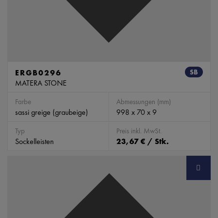
ERGB0296
SB
MATERA STONE
Farbe
Abmessungen (mm)
sassi greige (graubeige)
998 x 70 x 9
Typ
Preis inkl. MwSt.
Sockelleisten
23,67 € / Stk.