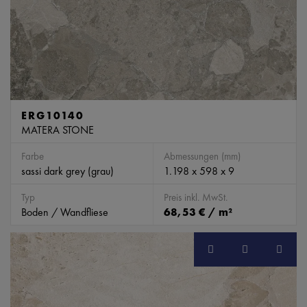
ERG10140
MATERA STONE
Farbe
Abmessungen (mm)
sassi dark grey (grau)
1.198 x 598 x 9
Typ
Preis inkl. MwSt.
Boden / Wandfliese
68,53 € / m²