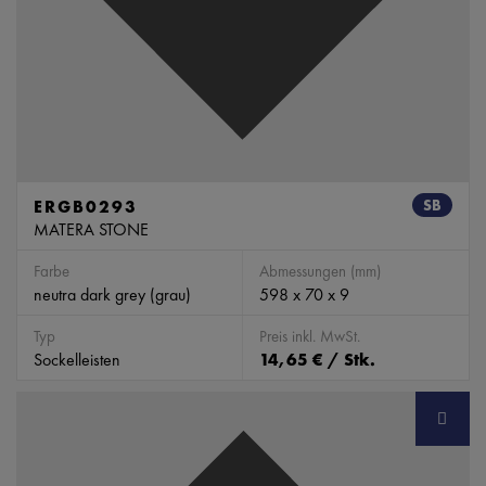
ERGB0293
SB
MATERA STONE
Farbe
Abmessungen (mm)
neutra dark grey (grau)
598 x 70 x 9
Typ
Preis inkl. MwSt.
Sockelleisten
14,65 € / Stk.