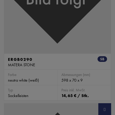
ERGB0290
SB
MATERA STONE
Farbe
Abmessungen (mm)
neutra white (weiß)
598 x 70 x 9
Typ
Preis inkl. MwSt.
Sockelleisten
14,65 € / Stk.