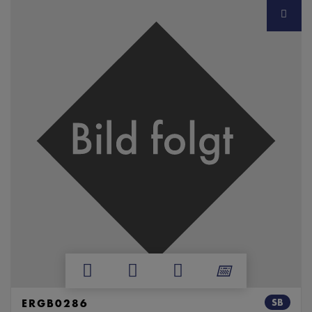
ERGB0286
SB